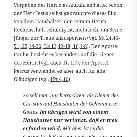
Vorgaben des Herrn auszuführen hatte. Schon
der Herr Jesus selbst gebrauchte dieses Bild
von dem Haushalter, der seinem Herrn
Rechenschaft schuldig ist, mehrfach, um Seine
Jünger zur Treue anzuspornen (vgl.
Mt 24,45-
51; 25,14-30; Lk 12,42-48; 16,1-8
). Der Apostel
Paulus bezieht es besonders auf die Diener
des Herrn (vgl. auch
Tit 1,7
); der Apostel
Petrus verwendet es aber auch für alle
Gläubigen (vgl.
1Pt 4,10
).
So soll man uns betrachten: als Diener des
Christus und Haushalter der Geheimnisse
Gottes.
Im übrigen wird von einem
Haushalter nur verlangt, daß er treu
erfunden wird.
Mir aber ist es das
Geringste, daß ich von euch oder von einem