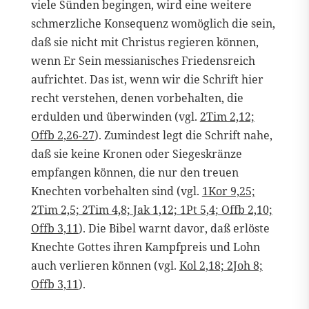
viele Sünden begingen, wird eine weitere
schmerzliche Konsequenz womöglich die sein,
daß sie nicht mit Christus regieren können,
wenn Er Sein messianisches Friedensreich
aufrichtet. Das ist, wenn wir die Schrift hier
recht verstehen, denen vorbehalten, die
erdulden und überwinden (vgl.
2Tim 2,12;
Offb 2,26-27
). Zumindest legt die Schrift nahe,
daß sie keine Kronen oder Siegeskränze
empfangen können, die nur den treuen
Knechten vorbehalten sind (vgl.
1Kor 9,25;
2Tim 2,5; 2Tim 4,8; Jak 1,12; 1Pt 5,4; Offb 2,10;
Offb 3,11
). Die Bibel warnt davor, daß erlöste
Knechte Gottes ihren Kampfpreis und Lohn
auch verlieren können (vgl.
Kol 2,18; 2Joh 8;
Offb 3,11
).