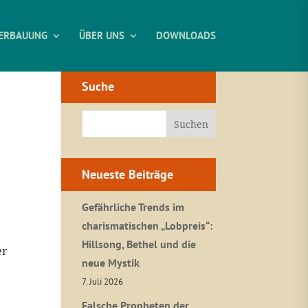
ERBAUUNG
ÜBER UNS
DOWNLOADS
Suche
Neueste Beiträge
Gefährliche Trends im
charismatischen „Lobpreis“:
Hillsong, Bethel und die
er
neue Mystik
7. Juli 2026
Falsche Propheten der