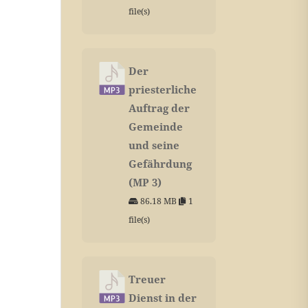
file(s)
Der
priesterliche
Auftrag der
Gemeinde
und seine
Gefährdung
(MP 3)
86.18 MB
1
file(s)
Treuer
Dienst in der