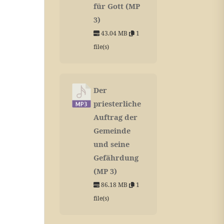
für Gott (MP
3)
43.04 MB
1
file(s)
Der
priesterliche
Auftrag der
Gemeinde
und seine
Gefährdung
(MP 3)
86.18 MB
1
file(s)