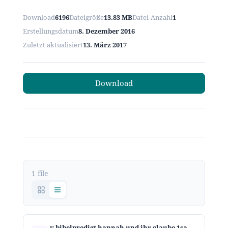
Download
6196
Dateigröße
13.83 MB
Datei-Anzahl
1
Erstellungsdatum
8. Dezember 2016
Zuletzt aktualisiert
13. März 2017
Download
1 file
v bibelpredigt hannah und ihr glaube 1samuel1 2