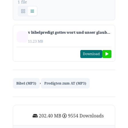
1 file
v bibelpredigt gottes wort und unser glaube psalm 119 57 72
11.23 MB
Download
,
Bibel (MP3)
Predigten zum AT (MP3)
202.40 MB
9554 Downloads