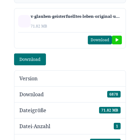
v-glauben-geisterfuelltes-leben-original-und-faelschung-2023.MP3
71.82 MB
Download
Download
Version
Download
6878
Dateigröße
71.82 MB
Datei-Anzahl
1