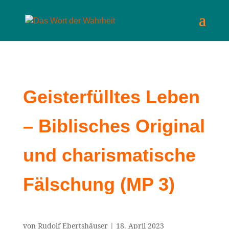
Geisterfülltes Leben
– Biblisches Original
und charismatische
Fälschung (MP 3)
von
Rudolf Ebertshäuser
|
18. April 2023