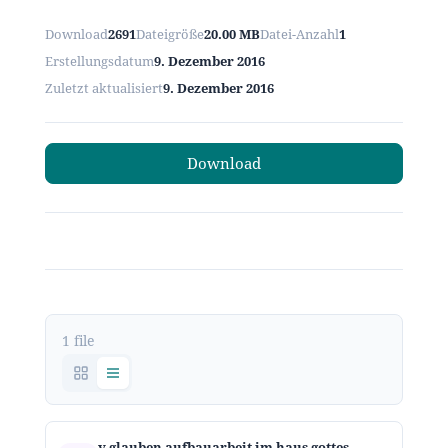
Download
2691
Dateigröße
20.00 MB
Datei-Anzahl
1
Erstellungsdatum
9. Dezember 2016
Zuletzt aktualisiert
9. Dezember 2016
Download
1 file
v glauben aufbauarbeit im haus gottes