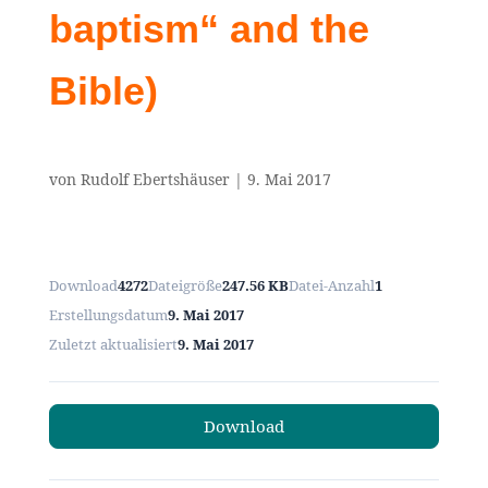
baptism“ and the
Bible)
von
Rudolf Ebertshäuser
|
9. Mai 2017
Download
4272
Dateigröße
247.56 KB
Datei-Anzahl
1
Erstellungsdatum
9. Mai 2017
Zuletzt aktualisiert
9. Mai 2017
Download