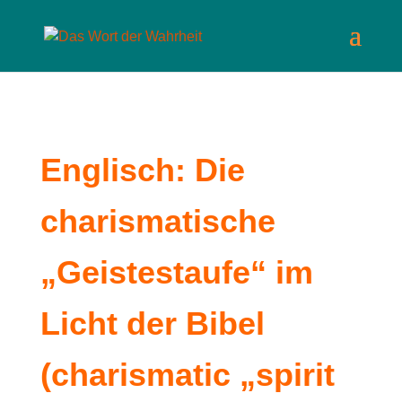
Englisch: Die
charismatische
„Geistestaufe“ im
Licht der Bibel
(charismatic „spirit