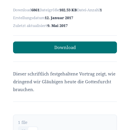
Download
6861
Dateigröße
102.53 KB
Datei-Anzahl
1
Erstellungsdatum
12. Januar 2017
Zuletzt aktualisiert
9. Mai 2017
Download
Dieser schriftlich festgehaltene Vortrag zeigt, wie
dringend wir Gläubigen heute die Gottesfurcht
brauchen.
1 file