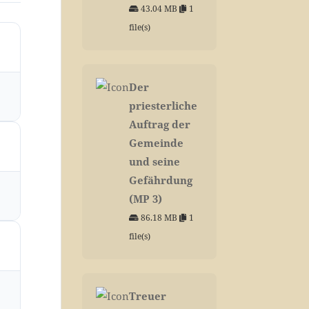
43.04 MB
1
file(s)
Der
priesterliche
Auftrag der
Gemeinde
und seine
Gefährdung
(MP 3)
86.18 MB
1
file(s)
Treuer