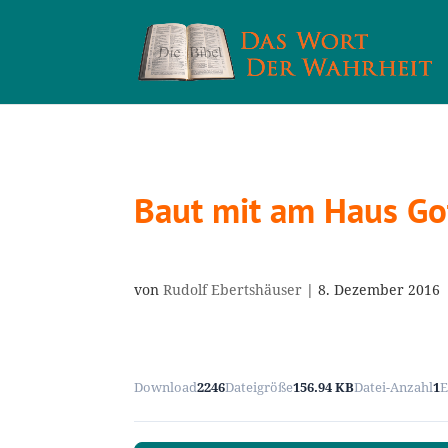
Baut mit am Haus Go
von
Rudolf Ebertshäuser
|
8. Dezember 2016
Download
2246
Dateigröße
156.94 KB
Datei-Anzahl
1
E