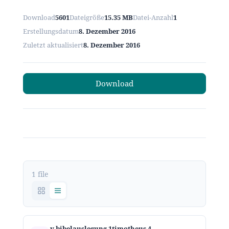
Download
5601
Dateigröße
15.35 MB
Datei-Anzahl
1
Erstellungsdatum
8. Dezember 2016
Zuletzt aktualisiert
8. Dezember 2016
Download
1 file
v bibelauslegung 1timotheus 4