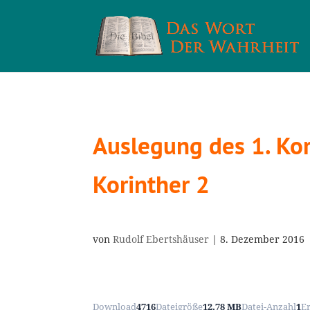
Auslegung des 1. Kori
Korinther 2
von
Rudolf Ebertshäuser
|
8. Dezember 2016
Download
4716
Dateigröße
12.78 MB
Datei-Anzahl
1
E