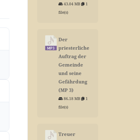
43.04 MB
1
file(s)
Der
priesterliche
Auftrag der
Gemeinde
und seine
Gefährdung
(MP 3)
86.18 MB
1
file(s)
Treuer