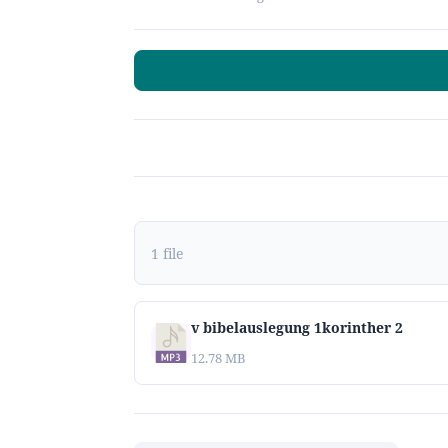
1 file
v bibelauslegung 1korinther 2
12.78 MB