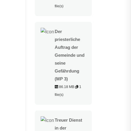
file(s)
Der
priesterliche
Auftrag der
Gemeinde und
seine
Gefährdung
(MP 3)
86.18 MB
1
file(s)
Treuer Dienst
in der