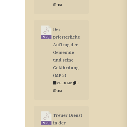
file(s)
Der
priesterliche
Auftrag der
Gemeinde
und seine
Gefährdung
(MP 3)
86.18 MB
1
file(s)
Treuer Dienst
in der