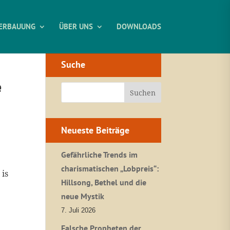
ERBAUUNG
ÜBER UNS
DOWNLOADS
Suche
e
Neueste Beiträge
Gefährliche Trends im
charismatischen „Lobpreis“:
 is
Hillsong, Bethel und die
neue Mystik
7. Juli 2026
Falsche Propheten der