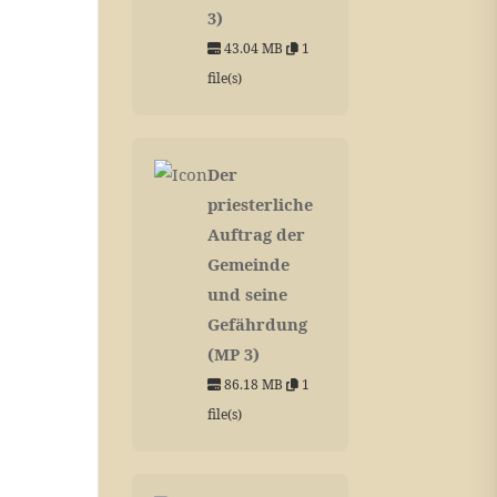
3)
43.04 MB
1
file(s)
Der
priesterliche
Auftrag der
Gemeinde
und seine
Gefährdung
(MP 3)
86.18 MB
1
file(s)