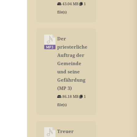
43.04 MB
1
file(s)
Der
priesterliche
Auftrag der
Gemeinde
und seine
Gefährdung
(MP 3)
86.18 MB
1
file(s)
Treuer