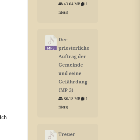
43.04 MB
1
file(s)
Der
priesterliche
Auftrag der
Gemeinde
und seine
Gefährdung
(MP 3)
86.18 MB
1
file(s)
ich
Treuer