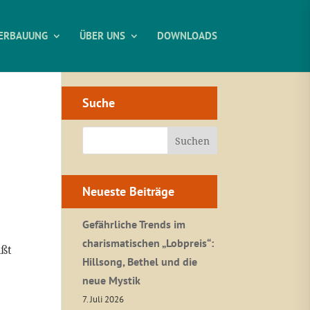
ERBAUUNG
ÜBER UNS
DOWNLOADS
Suche
Neueste Beiträge
Gefährliche Trends im
charismatischen „Lobpreis“:
ißt
Hillsong, Bethel und die
neue Mystik
7. Juli 2026