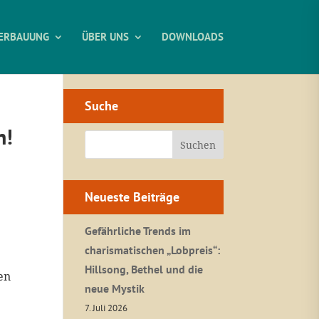
ERBAUUNG
ÜBER UNS
DOWNLOADS
Suche
n!
Neueste Beiträge
Gefährliche Trends im
charismatischen „Lobpreis“:
Hillsong, Bethel und die
en
neue Mystik
7. Juli 2026