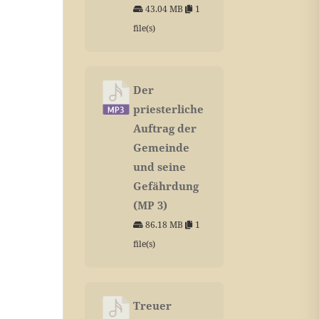
43.04 MB
1
file(s)
Der
priesterliche
Auftrag der
Gemeinde
und seine
Gefährdung
(MP 3)
86.18 MB
1
file(s)
Treuer