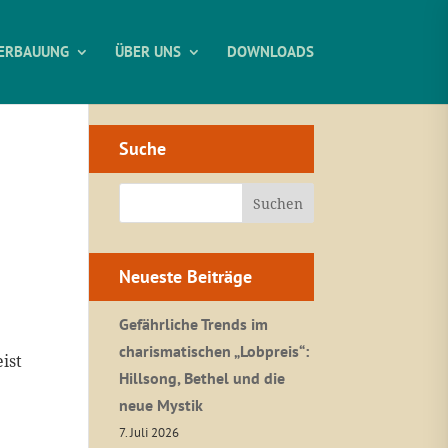
ERBAUUNG
ÜBER UNS
DOWNLOADS
Suche
Neueste Beiträge
Gefährliche Trends im
charismatischen „Lobpreis“:
ist
Hillsong, Bethel und die
neue Mystik
7. Juli 2026