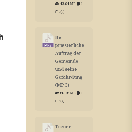
43.04 MB
1
file(s)
h
Der
priesterliche
Auftrag der
Gemeinde
und seine
Gefährdung
(MP 3)
86.18 MB
1
file(s)
Treuer