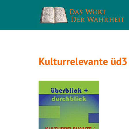
Kulturrelevante üd3