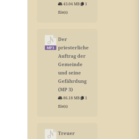
43.04 MB
1
file(s)
Der
priesterliche
Auftrag der
Gemeinde
und seine
Gefährdung
(MP 3)
86.18 MB
1
file(s)
Treuer