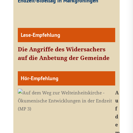
Endzeit-Bibeltag in Markgröningen
Lese-Empfehlung
Die Angriffe des Widersachers
auf die Anbetung der Gemeinde
Hör-Empfehlung
A
u
f
d
e
m