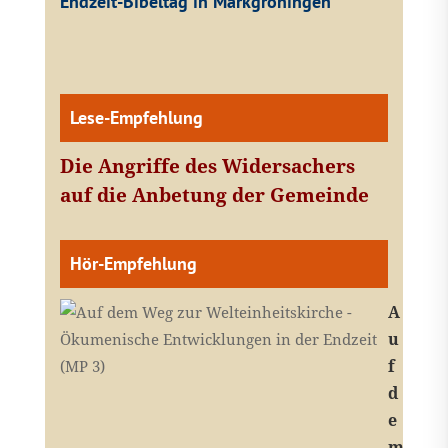
Endzeit-Bibeltag in Markgröningen
Lese-Empfehlung
Die Angriffe des Widersachers
auf die Anbetung der Gemeinde
Hör-Empfehlung
A
u
f
d
e
m