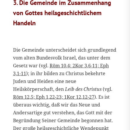
3. Die Gemeinde im Zusammenhang
von Gottes heilsgeschichtlichem
Handeln
Die Gemeinde unterscheidet sich grundlegend
vom alten Bundesvolk Israel, das unter dem
Gesetz war (vgl.
Röm 10,4; 2Kor 3,6-11; Eph
3,1-11
); in ihr bilden zu Christus bekehrte
Juden und Heiden eine neue
Heilskörperschaft, den
Leib des Christus
(vgl.
Röm 12,5; Eph 1,22-23; 1Kor 12,12-27
). Es ist
überaus wichtig, daß wir das Neue und
Andersartige gut verstehen, das Gott mit der
Begründung Seiner Gemeinde begonnen hat.
Der große heilsgeschichtliche Wendepunkt