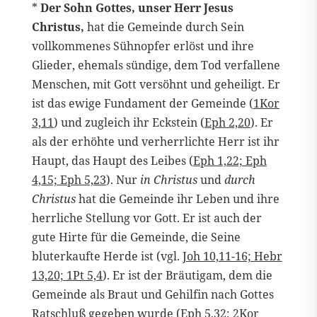
*
Der Sohn Gottes, unser Herr Jesus
Christus,
hat die Gemeinde durch Sein
vollkommenes Sühnopfer erlöst und ihre
Glieder, ehemals sündige, dem Tod verfallene
Menschen, mit Gott versöhnt und geheiligt. Er
ist das ewige Fundament der Gemeinde (
1Kor
3,11
) und zugleich ihr Eckstein (
Eph 2,20
). Er
als der erhöhte und verherrlichte Herr ist ihr
Haupt, das Haupt des Leibes (
Eph 1,22; Eph
4,15; Eph 5,23
). Nur
in Christus
und
durch
Christus
hat die Gemeinde ihr Leben und ihre
herrliche Stellung vor Gott. Er ist auch der
gute Hirte für die Gemeinde, die Seine
bluterkaufte Herde ist (vgl.
Joh 10,11-16; Hebr
13,20; 1Pt 5,4
). Er ist der Bräutigam, dem die
Gemeinde als Braut und Gehilfin nach Gottes
Ratschluß gegeben wurde (
Eph 5,32; 2Kor