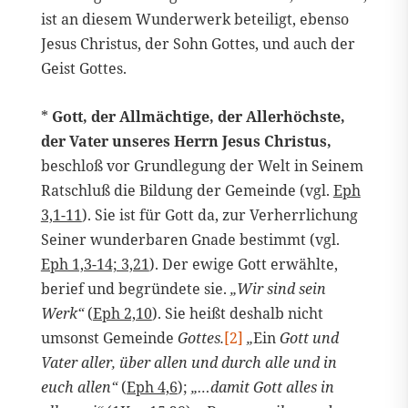
ist an diesem Wunderwerk beteiligt, ebenso
Jesus Christus, der Sohn Gottes, und auch der
Geist Gottes.
*
Gott, der Allmächtige, der Allerhöchste,
der Vater unseres Herrn Jesus Christus,
beschloß vor Grundlegung der Welt in Seinem
Ratschluß die Bildung der Gemeinde (vgl.
Eph
3,1-11
). Sie ist für Gott da, zur Verherrlichung
Seiner wunderbaren Gnade bestimmt (vgl.
Eph 1,3-14; 3,21
). Der ewige Gott erwählte,
berief und begründete sie.
„Wir sind sein
Werk“
(
Eph 2,10
). Sie heißt deshalb nicht
umsonst Gemeinde
Gottes.
[2]
„
Ein
Gott und
Vater aller, über allen und durch alle und in
euch allen“
(
Eph 4,6
);
„…damit Gott alles in