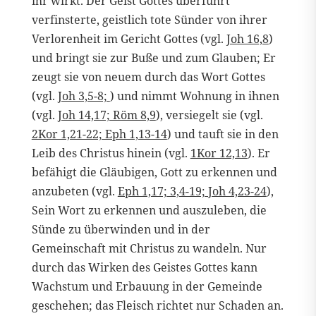
ihr wirkt. Der Geist Gottes überführt
verfinsterte, geistlich tote Sünder von ihrer
Verlorenheit im Gericht Gottes (vgl.
Joh 16,8
)
und bringt sie zur Buße und zum Glauben; Er
zeugt sie von neuem durch das Wort Gottes
(vgl.
Joh 3,5-8;
) und nimmt Wohnung in ihnen
(vgl.
Joh 14,17; Röm 8,9
), versiegelt sie (vgl.
2Kor 1,21-22; Eph 1,13-14
) und tauft sie in den
Leib des Christus hinein (vgl.
1Kor 12,13
). Er
befähigt die Gläubigen, Gott zu erkennen und
anzubeten (vgl.
Eph 1,17; 3,4-19; Joh 4,23-24
),
Sein Wort zu erkennen und auszuleben, die
Sünde zu überwinden und in der
Gemeinschaft mit Christus zu wandeln. Nur
durch das Wirken des Geistes Gottes kann
Wachstum und Erbauung in der Gemeinde
geschehen; das Fleisch richtet nur Schaden an.