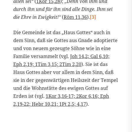
allen sei“
(
1Kor 15,28
);
„Denn von ihm und
durch ihn und für ihn sind alle Dinge. Ihm sei
die Ehre in Ewigkeit!“
(
Röm 11,36
).
[3]
Die Gemeinde ist das „Haus Gottes“ auch in
dem Sinn, daß sie Gottes aus Gnade adoptierte
und von neuem gezeugte Söhne wie in eine
Familie versammelt (vgl.
Joh 14,2; Gal 6,10;
Eph 2,19; 1Tim 3,15; 2Tim 2,20
). Sie ist das
Haus Gottes aber vor allem in dem Sinn, daß
sie in der gegenwärtigen Heilszeit der Tempel
und die Wohnstätte des ewigen Gottes auf
Erden ist (vgl.
1Kor 3,16-17; 2Kor 6,16; Eph
2,19-22; Hebr 10,21; 1Pt 2,5; 4,17
).