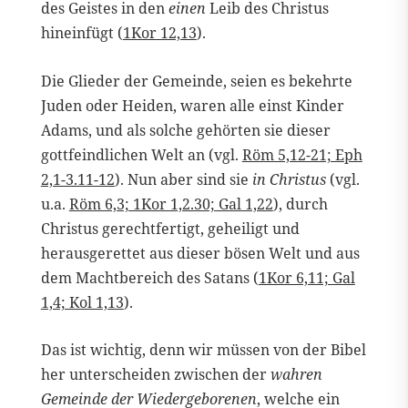
des Geistes in den
einen
Leib des Christus
hineinfügt (
1Kor 12,13
).
Die Glieder der Gemeinde, seien es bekehrte
Juden oder Heiden, waren alle einst Kinder
Adams, und als solche gehörten sie dieser
gottfeindlichen Welt an (vgl.
Röm 5,12-21; Eph
2,1-3.11-12
). Nun aber sind sie
in Christus
(vgl.
u.a.
Röm 6,3; 1Kor 1,2.30; Gal 1,22
), durch
Christus gerechtfertigt, geheiligt und
herausgerettet aus dieser bösen Welt und aus
dem Machtbereich des Satans (
1Kor 6,11; Gal
1,4; Kol 1,13
).
Das ist wichtig, denn wir müssen von der Bibel
her unterscheiden zwischen der
wahren
Gemeinde der Wiedergeborenen
, welche ein