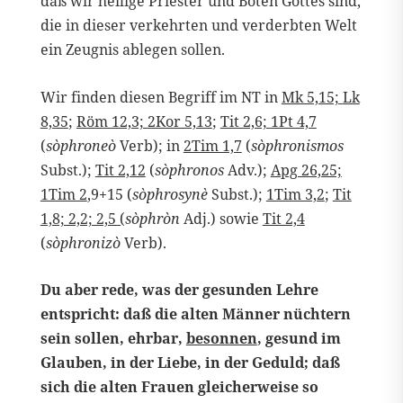
daß wir heilige Priester und Boten Gottes sind,
die in dieser verkehrten und verderbten Welt
ein Zeugnis ablegen sollen.
Wir finden diesen Begriff im NT in
Mk 5,15;
Lk
8,35
;
Röm 12,3;
2Kor 5,13
;
Tit 2,6;
1Pt 4,7
(
sòphroneò
Verb); in
2Tim 1,7
(
sòphronismos
Subst.);
Tit 2,12
(
sòphronos
Adv.);
Apg 26,25;
1Tim 2
,9+15 (
sòphrosynè
Subst.);
1Tim 3,2
;
Tit
1,8; 2,2; 2,5 (
sòphròn
Adj.) sowie
Tit 2,4
(
sòphronizò
Verb).
Du aber rede, was der gesunden Lehre
entspricht: daß die alten Männer nüchtern
sein sollen, ehrbar,
besonnen
, gesund im
Glauben, in der Liebe, in der Geduld; daß
sich die alten Frauen gleicherweise so