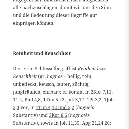
alle nachzuschlagen, damit wir uns den Sinn
und die Bedeutung dieser Begriffe gut
einprägen können.
Reinheit und Keuschheit
Der erste Schlüsselbegriff ist
Reinheit bzw.
Keuschheit
(gr.
hagnos
= heilig, rein,
unbefleckt, keusch, lauter, züchtig,
jungfräulich, ehrbar); er kommt in
2Kor 7,11;
11,2
;
Phil 4,8;
1Tim 5,22
;
Jak 3,17;
1Pt 3,2; 1Joh
3,3
vor, in
1Tim 4,12 und 5,2
(
hagneia
,
Substantiv) und
2Kor 6,6
(
hagnotès
Substantiv), sowie in
Joh 11,55
;
Apg 21,24.26;