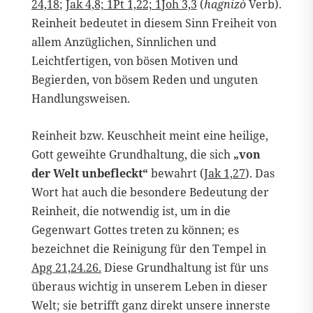
24,18
;
Jak 4,8;
1Pt 1,22; 1Joh 3,3
(
hagnizò
Verb).
Reinheit bedeutet in diesem Sinn Freiheit von
allem Anzüglichen, Sinnlichen und
Leichtfertigen, von bösen Motiven und
Begierden, von bösem Reden und unguten
Handlungsweisen.
Reinheit bzw. Keuschheit meint eine heilige,
Gott geweihte Grundhaltung, die sich
„von
der Welt unbefleckt“
bewahrt (
Jak 1,27
). Das
Wort hat auch die besondere Bedeutung der
Reinheit, die notwendig ist, um in die
Gegenwart Gottes treten zu können; es
bezeichnet die Reinigung für den Tempel in
Apg 21,24.26.
Diese Grundhaltung ist für uns
überaus wichtig in unserem Leben in dieser
Welt; sie betrifft ganz direkt unsere innerste