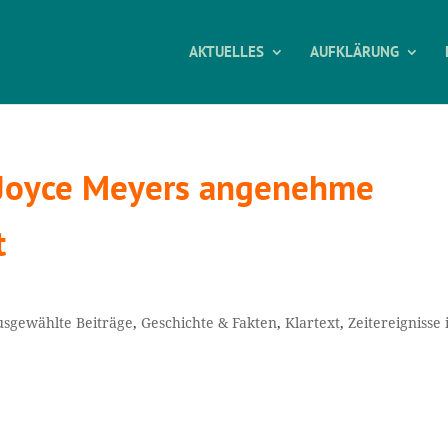
AKTUELLES
AUFKLÄRUNG
: Joyce Meyers angenehme
t
usgewählte Beiträge
,
Geschichte & Fakten
,
Klartext
,
Zeitereignisse