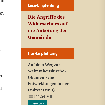
dem
Lese-Empfehlung
h
en
Die Angriffe des
Widersachers auf
die Anbetung der
Gemeinde
r
Hör-Empfehlung
Auf dem Weg zur
Welteinheitskirche -
er
Ökumenische
Entwicklungen in der
ch
Endzeit (MP 3)
111.54 MB -
Download