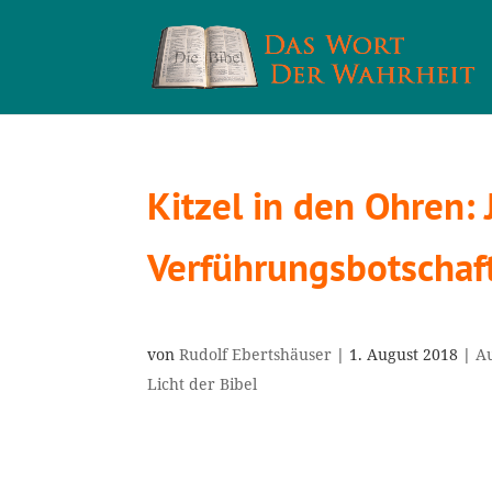
Kitzel in den Ohren
Verführungsbotschaf
von
Rudolf Ebertshäuser
|
1. August 2018
|
A
Licht der Bibel