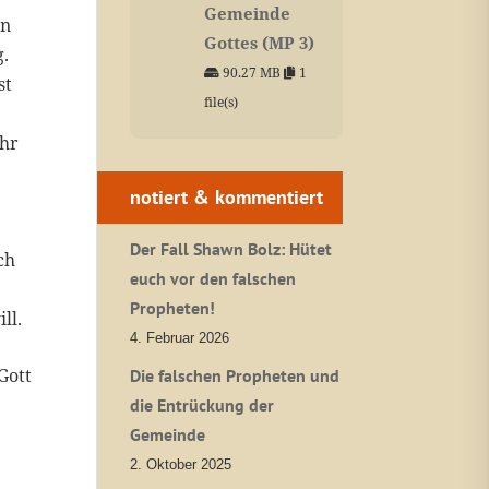
Gemeinde
en
Gottes (MP 3)
g.
90.27 MB
1
st
file(s)
ihr
notiert & kommentiert
Der Fall Shawn Bolz: Hütet
ch
euch vor den falschen
Propheten!
ll.
4. Februar 2026
Gott
Die falschen Propheten und
die Entrückung der
Gemeinde
2. Oktober 2025