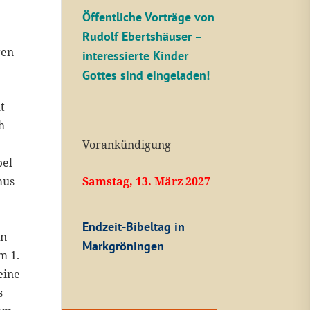
Öffentliche V
orträge von
Rudolf Ebertshäuser –
gen
interessierte Kinder
Gottes sind eingeladen!
lt
h
Vorankündigung
bel
Samstag, 13. März 2027
mus
Endzeit-Bibeltag in
on
Markgröningen
m 1.
eine
s