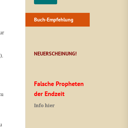
Buch-Empfehlung
ur
NEUERSCHEINUNG!
).
Falsche Propheten
der Endzeit
zu
I
nfo hier
u