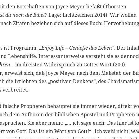
 mit den Botschaften von Joyce Meyer befaßt (Thorsten
st du noch die Bibel?
Lage: Lichtzeichen 2014). Wir wollen
 nach Zitaten beziehen sich auf dieses Buch; Hervorhebun
s ist Programm:
„Enjoy Life – Genieße das Leben“
. Der Inha
end Lebenshilfe. Interessanterweise versteht sie es dennoc
ehren
– im dreisten Widerspruch zu Gottes Wort (200).
r, erweist sich, daß Joyce Meyer nach dem Maßstab der Bi
lich die Irrlehren des „positiven Denkens“, des Charismatis
 verbreitet.
d falsche Propheten behauptet sie immer wieder, direkt v
 nach dem Aufhören der biblischen Apostel und Propheten i
pruchen. Sie aber meint: „… ich sage euch: Das hier ist k
t von Gott! Das ist ein Wort von Gott!“ „Ich weiß nicht, wa