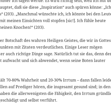
mmer ich sagen werde: Es wird richtig sein, weil ich mit 
ehauptet, daß sie diese „Inspiration“ auch spüren könne: „Ic
es“ (203). „Manchmal wünschte ich, ich könnte bei den Leut
t meinen Einsichten voll stopfen [sic!]. Ich fühle heute
 meinen Knochen!“ (203).
er Botschaft des wahren Heiligen Geistes, die wir in Gottes
Punkten mit Zitaten verdeutlichen. Einige Leser mögen
auch richtige Dinge sage. Natürlich tut sie das, denn de
st aufwacht und sich abwendet, wenn seine Boten lauter
ält 70-80% Wahrheit und 20-30% Irrtum – dann fallen leid
ollen auf Prediger hören, die insgesamt gesund sind; in den
aben die allerwenigsten die Fähigkeit, den Irrtum gründli
schädigt und selbst verführt.