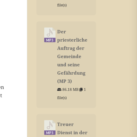
file(s)
Der
priesterliche
Auftrag der
Gemeinde
und seine
Gefährdung
(MP 3)
en
86.18 MB
1
t
file(s)
Treuer
Dienst in der