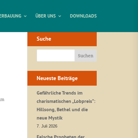
ERBAUUNG
ÜBER UNS
DOWNLOADS
Suche
Neueste Beiträge
Gefährliche Trends im
 im
charismatischen „Lobpreis“:
Hillsong, Bethel und die
neue Mystik
7. Juli 2026
Falsche Propheten der