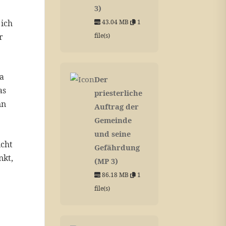
3)
 ich
43.04 MB
1
r
file(s)
ha
Der
as
priesterliche
nn
Auftrag der
Gemeinde
und seine
icht
Gefährdung
nkt,
(MP 3)
86.18 MB
1
file(s)