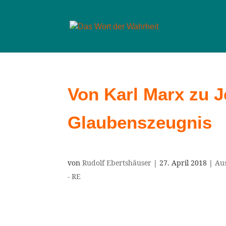
Von Karl Marx zu J
Glaubenszeugnis
von
Rudolf Ebertshäuser
|
27. April 2018
|
Au
- RE