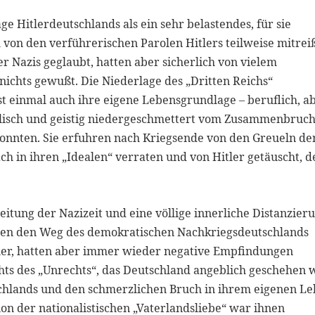
ge Hitlerdeutschlands als ein sehr belastendes, für sie
 von den verführerischen Parolen Hitlers teilweise mitrei
 Nazis geglaubt, hatten aber sicherlich von vielem
 nichts gewußt. Die Niederlage des „Dritten Reichs“
st einmal auch ihre eigene Lebensgrundlage – beruflich, a
alisch und geistig niedergeschmettert vom Zusammenbruc
onnten. Sie erfuhren nach Kriegsende von den Greueln de
ach in ihren „Idealen“ verraten und von Hitler getäuscht, 
eitung der Nazizeit und eine völlige innerliche Distanzier
hten den Weg des demokratischen Nachkriegsdeutschlands
ler, hatten aber immer wieder negative Empfindungen
ts des „Unrechts“, das Deutschland angeblich geschehen 
chlands und den schmerzlichen Bruch in ihrem eigenen L
gion der nationalistischen „Vaterlandsliebe“ war ihnen