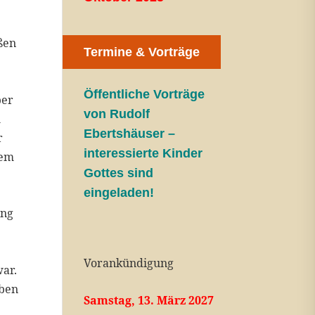
ßen
Termine & Vorträge
Öffentliche V
orträge
ber
von Rudolf
h
Ebertshäuser –
r
interessierte Kinder
dem
Gottes sind
eingeladen!
ung
Vorankündigung
war.
eben
Samstag, 13. März 2027