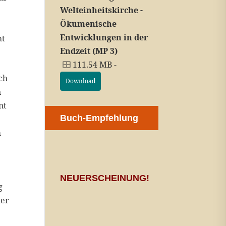
Welteinheitskirche -
Ökumenische
Entwicklungen in der
ht
Endzeit (MP 3)
111.54 MB -
ch
Download
n
nt
Buch-Empfehlung
m
NEUERSCHEINUNG!
g
her