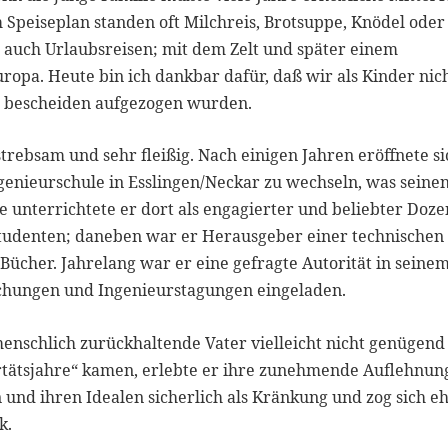
Speiseplan standen oft Milchreis, Brotsuppe, Knödel oder
s auch Urlaubsreisen; mit dem Zelt und später einem
pa. Heute bin ich dankbar dafür, daß wir als Kinder nic
 bescheiden aufgezogen wurden.
trebsam und sehr fleißig. Nach einigen Jahren eröffnete si
ngenieurschule in Esslingen/Neckar zu wechseln, was seine
 unterrichtete er dort als engagierter und beliebter Doze
rstudenten; daneben war er Herausgeber einer technischen
 Bücher. Jahrelang war er eine gefragte Autorität in seine
chungen und Ingenieurstagungen eingeladen.
menschlich zurückhaltende Vater vielleicht nicht genügend
bertätsjahre“ kamen, erlebte er ihre zunehmende Auflehnun
 und ihren Idealen sicherlich als Kränkung und zog sich e
k.