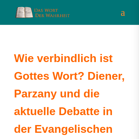
Wie verbindlich ist
Gottes Wort? Diener,
Parzany und die
aktuelle Debatte in
der Evangelischen