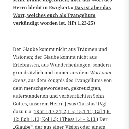
Herrn bleibt in Ewigkeit.«
Das ist aber das
Wort, welches euch als Evangelium
verkündigt worden ist
. (
1Pt 1,23-25
)
Der Glaube kommt nicht aus Träumen und
Visionen; der Glaube kommt nicht aus
Erlebnissen, aus Wunderheilungen, sondern
grundsätzlich und immer aus dem
Wort vom
Kreuz
, aus dem Zeugnis des Evangeliums von
dem menschgewordenen, gekreuzigten,
auferstandenen und verherrlichten Sohn
Gottes, unserem Herrn Jesus Christus! (Vgl.
dazu u.a.
1Kor 1,17-24; 2,1-5; 15,1-11; Gal 1,6-
12; Eph 1,13; Kol 1,5; 1Thess 1,4 – 2,13.
) Der
„Glaube“, der aus einer Vision oder einem