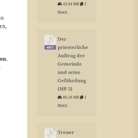
43.04 MB
1
file(s)
en
rn,
Der
priesterliche
Auftrag der
en.
Gemeinde
,
und seine
Gefährdung
(MP 3)
86.18 MB
1
file(s)
Treuer