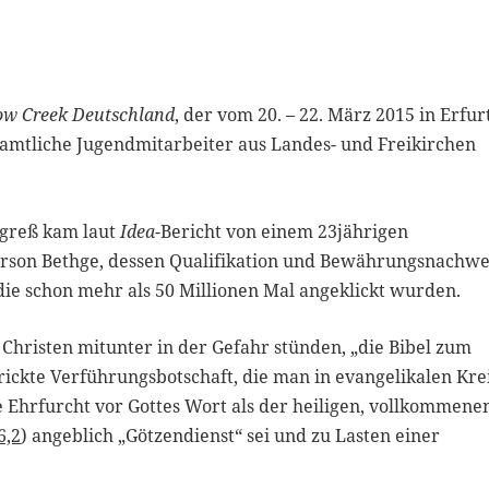
ow Creek Deutschland
, der vom 20. – 22. März 2015 in Erfur
namtliche Jugendmitarbeiter aus Landes- und Freikirchen
ngreß kam laut
Idea
-Bericht von einem 23jährigen
erson Bethge, dessen Qualifikation und Bewährungsnachwe
 die schon mehr als 50 Millionen Mal angeklickt wurden.
Christen mitunter in der Gefahr stünden, „die Bibel zum
trickte Verführungsbotschaft, die man in evangelikalen Kre
ie Ehrfurcht vor Gottes Wort als der heiligen, vollkommene
6,2
) angeblich „Götzendienst“ sei und zu Lasten einer