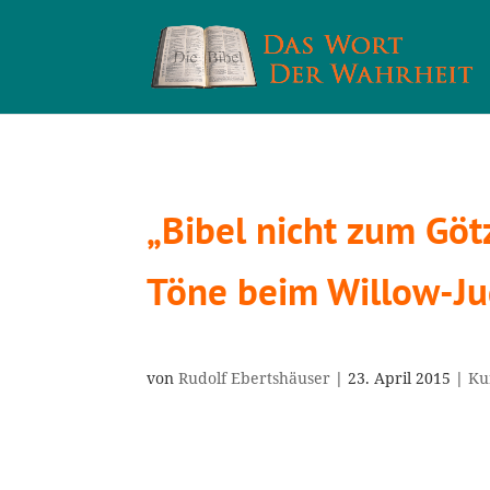
„Bibel nicht zum Göt
Töne beim Willow-J
von
Rudolf Ebertshäuser
|
23. April 2015
|
Ku