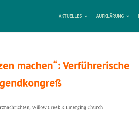
AKTUELLES
AUFKLÄRUNG
zen machen“: Verführerische
ugendkongreß
rznachrichten
,
Willow Creek & Emerging Church