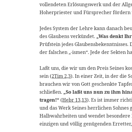
vollendeten Erlösungswerk und der Allg
Hoherpriester und Fürsprecher fördern
Jedes System der Lehre kann danach beu
des Glaubens verkündet.
„Was denkt Ihr
Prüfstein jedes Glaubensbekenntnisses. D
der falschen „-ismen“. Jede der Sekten 
Laßt uns, die wir um den Preis Seines k
sein (
2Tim 2,3
). In einer Zeit, in der di
brauchen wir von Gott geschenkte Tapfe
schließen.
„So laßt uns nun zu ihm hin
tragen!“
(
Hebr 13,13
). Es ist immer rich
und das Werk Seines herrlichen Sohnes g
Halbwahrheiten und wendet besondere Ku
einzigen und völlig genügenden Erretter,