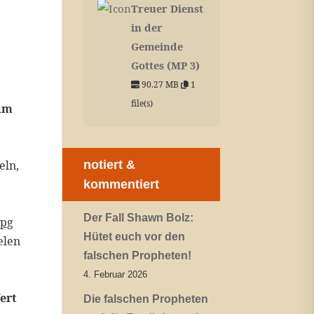
Treuer Dienst
in der
Gemeinde
Gottes (MP 3)
90.27 MB
1
file(s)
 um
eln,
notiert &
kommentiert
Der Fall Shawn Bolz:
pg
Hütet euch vor den
elen
falschen Propheten!
4. Februar 2026
ert
Die falschen Propheten