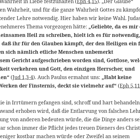
 Wahrheit in Liebe festzuhalten (
Eph 4,15
). „Der Glaube“
ten Wahrheit, und für die ganze Wahrheit Gottes zu kämpf
nzender Lehre notwendig. Hier haben wir keine Wahl. Juda
angenehmeres Thema vorgezogen hätte:
„Geliebte, da es mir
einsamen Heil zu schreiben, hielt ich es für notwendig
daß ihr für den Glauben kämpft, der den Heiligen ein 
ben sich nämlich etliche Menschen unbemerkt
iesem Gericht aufgeschrieben worden sind, Gottlose, we
gkeit verkehren und Gott, den einzigen Herrscher, und
nen“
(
Jud 1,3-4
). Auch Paulus ermahnt uns:
„Habt keine
erken der Finsternis, deckt sie vielmehr auf“
(
Eph 5,1
die in Irrtümern gefangen sind, schroff und hart behandeln
inwand erhoben wird, daß die Entlarvung von falschen Leh
tung von anderen bedeuten würde, die die Dinge anders s
war schon immer die Pflicht jedes treuen Dieners des Christ
 weniger kostbar machen würde oder Zweifel an seinem