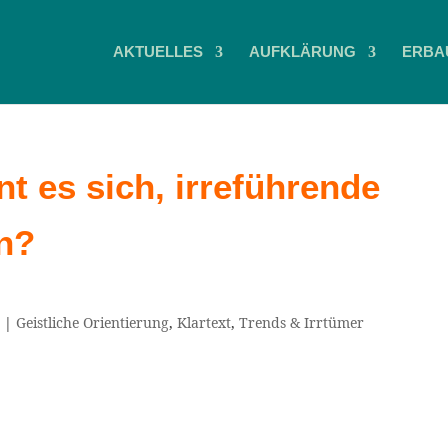
AKTUELLES
AUFKLÄRUNG
ERBA
nt es sich, irreführende
en?
4
|
Geistliche Orientierung
,
Klartext
,
Trends & Irrtümer