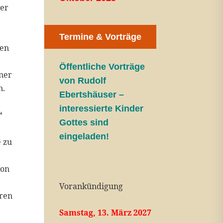
ßer
Termine & Vorträge
ten
e
Öffentliche V
orträge
iner
von Rudolf
n.
Ebertshäuser –
interessierte Kinder
“
Gottes sind
,
eingeladen!
 zu
son
Vorankündigung
eren
Samstag, 13. März 2027