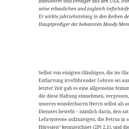
Bibellehrer und Prediger aus den USA. Iron
seine erbaulichen und zugleich tiefschür
Er wirkte jahrzehntelang in den Reihen 
Hauptprediger der bekannten Moody Memo
Selbst von einigten Gläubigen, die im Gl
Entlarvung irreführender Lehren sei aus
letzter Zeit gab es eine allgemeine Sti
die diese Haltung einnehmen, vergessen,
unseres wunderbaren Herrn selbst als au
Dienstes besteht – nämlich darin, den 
Lehrsysteme aufzuzeigen, die Petrus in s
Häresien“ kennzeichnet (
2Pt 2,1
), und d