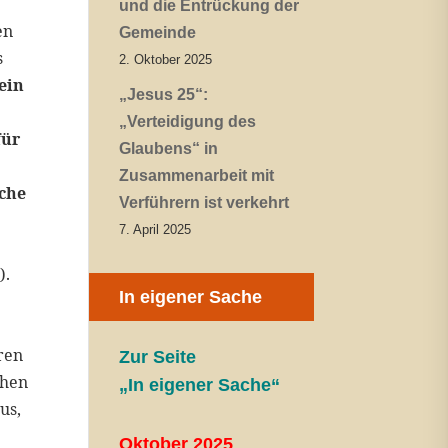
und die Entrückung der
en
Gemeinde
s
2. Oktober 2025
 ein
„Jesus 25“:
,
„Verteidigung des
für
Glaubens“ in
Zusammenarbeit mit
lche
Verführern ist verkehrt
7. April 2025
1
).
In eigener Sache
ren
Zur Seite
ehen
„In eigener Sache“
us,
Oktober 2025