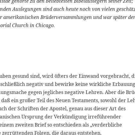
side gehörte zu den beliebtesten Bibelauslegern seiner Zeit;
fenden Auslegungen sind auch heute noch von vielen geschätz
der amerikanischen Brüderversammlungen und war später de
rial Church in Chicago.
auben gesund sind, wird öfters der Einwand vorgebracht, d
schließlich negativ und bewirke keine wirkliche Erbauung
mmungsmache gegen jegliches negative Lehren. Aber die Brü
 daß ein großer Teil des Neuen Testaments, sowohl der Le
ch der Schriften der Apostel, genau aus dieser Art des
satanischen Ursprung der Verkündigung irreführender
einem zweiten Brief so entschieden als „verderbliche
ie zerrüttenden Folgen, die daraus entstehen.