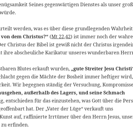
enügsamkeit Seines gegenwärtigen Dienstes als unser gro
 würde.
rteilt werden, was es über diese grundlegenden Wahrhei
 von dem Christus?“
(
Mt 22,42
) ist immer noch der wahr
er Christus der Bibel ist gewiß nicht der Christus irgende
hat ihre abscheuliche Karikatur unseres wunderbaren Herr
ostbaren Blutes erkauft wurden,
„gute Streiter Jesu Christi
e Schlacht gegen die Mächte der Bosheit immer heftiger wird
rkeit. Wir begegnen ständig der Versuchung, Kompromisse
ausgehen, außerhalb des Lagers, und seine Schmach
tig, entschieden für das einzustehen, was Gott über die Per
eoffenbart hat. Der „Vater der Lüge“ verkauft uns
nst auf, raffinierte Irrtümer über den Herrn Jesus, uns
 zu erfinden.