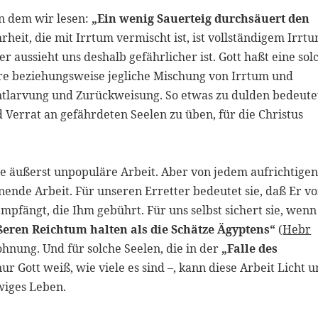
on dem wir lesen:
„Ein wenig Sauerteig durchsäuert den
rheit, die mit Irrtum vermischt ist, ist vollständigem Irrt
r aussieht uns deshalb gefährlicher ist. Gott haßt eine sol
re beziehungsweise jegliche Mischung von Irrtum und
ntlarvung und Zurückweisung. So etwas zu dulden bedeute
 Verrat an gefährdeten Seelen zu üben, für die Christus
ne äußerst unpopuläre Arbeit. Aber von jedem aufrichtige
hnende Arbeit. Für unseren Erretter bedeutet sie, daß Er v
empfängt, die Ihm gebührt. Für uns selbst sichert sie, wenn
ßeren Reichtum halten als die Schätze Ägyptens“
(
Hebr
ohnung. Und für solche Seelen, die in der
„Falle des
 nur Gott weiß, wie viele es sind –, kann diese Arbeit Licht 
wiges Leben.