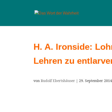
H. A. Ironside: Loh
Lehren zu entlarv
von
Rudolf Ebertshäuser
|
29. September 201