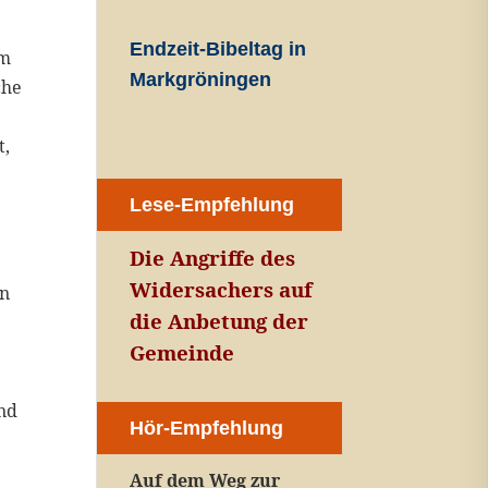
Endzeit-Bibeltag in
um
Markgröningen
che
t,
Lese-Empfehlung
Die Angriffe des
n
Widersachers auf
on
die Anbetung der
Gemeinde
und
Hör-Empfehlung
Auf dem Weg zur