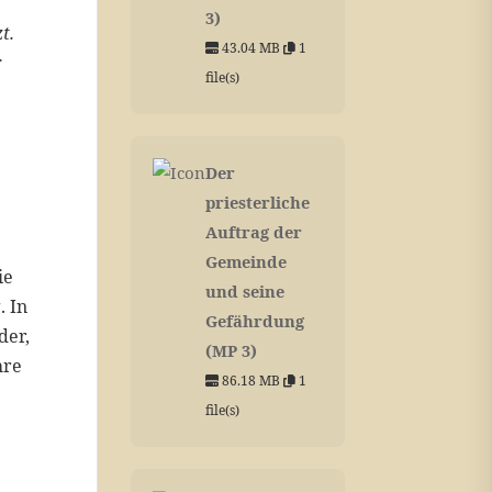
3)
t.
43.04 MB
1
r
file(s)
Der
priesterliche
Auftrag der
Gemeinde
ie
und seine
. In
Gefährdung
der,
(MP 3)
hre
86.18 MB
1
file(s)