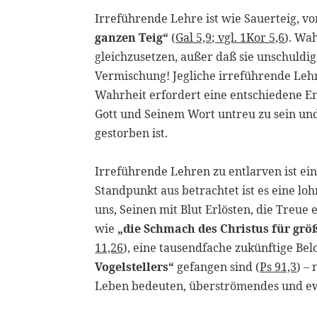
Irreführende Lehre ist wie Sauerteig, v
ganzen Teig“
(
Gal 5,9; vgl. 1Kor 5,6
). Wah
gleichzusetzen, außer daß sie unschuldige
Vermischung! Jegliche irreführende Leh
Wahrheit erfordert eine entschiedene E
Gott und Seinem Wort untreu zu sein und
gestorben ist.
Irreführende Lehren zu entlarven ist ei
Standpunkt aus betrachtet ist es eine lo
uns, Seinen mit Blut Erlösten, die Treue 
wie
„die Schmach des Christus für grö
11,26
), eine tausendfache zukünftige Bel
Vogelstellers“
gefangen sind (
Ps 91,3
) –
Leben bedeuten, überströmendes und e