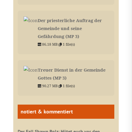
Der priesterliche Auftrag der
Gemeinde und seine
Gefährdung (MP 3)
86.18 MB
1 file(s)
Treuer Dienst in der Gemeinde
Gottes (MP 3)
90.27 MB
1 file(s)
notiert & kommentiert
Der Fall Shawn Bolz: Hütet euch vor den