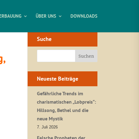
ERBAUUNG
ÜBER UNS
DOWNLOADS
Suche
g,
Neueste Beiträge
Gefährliche Trends im
charismatischen „Lobpreis“:
Hillsong, Bethel und die
neue Mystik
7. Juli 2026
Falsche Propheten der