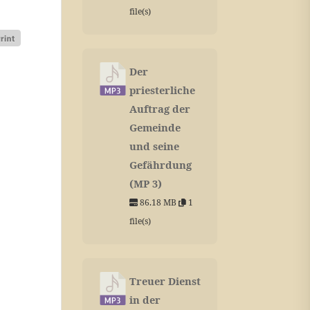
file(s)
Der
priesterliche
Auftrag der
Gemeinde
und seine
Gefährdung
(MP 3)
86.18 MB
1
file(s)
Treuer Dienst
in der