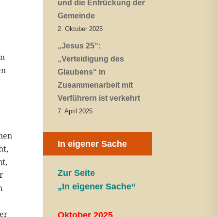
und die Entrückung der
Gemeinde
2. Oktober 2025
„Jesus 25“:
en
„Verteidigung des
en
Glaubens“ in
Zusammenarbeit mit
Verführern ist verkehrt
7. April 2025
inen
In eigener Sache
ht,
t,
Zur Seite
r
„In eigener Sache“
n
der
Oktober 2025