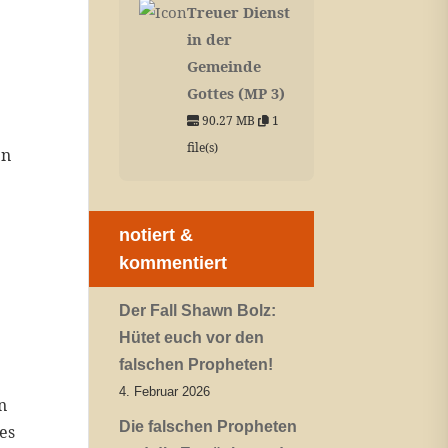
Treuer Dienst
in der
Gemeinde
Gottes (MP 3)
90.27 MB
1
file(s)
en
notiert &
kommentiert
Der Fall Shawn Bolz:
Hütet euch vor den
falschen Propheten!
4. Februar 2026
n
Die falschen Propheten
es