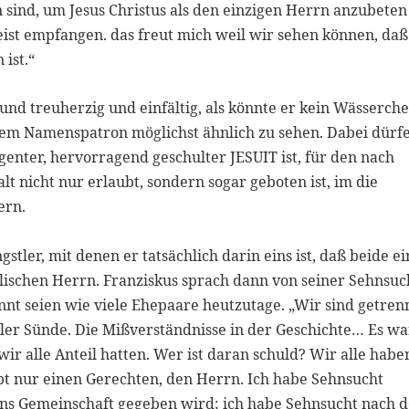
ind, um Jesus Christus als den einzigen Herrn anzubeten
Geist empfangen. das freut mich weil wir sehen können, daß
ist.“
 und treuherzig und einfältig, als könnte er kein Wässerch
inem Namenspatron möglichst ähnlich zu sehen. Dabei dürf
igenter, hervorragend geschulter JESUIT ist, für den nach
lt nicht nur erlaubt, sondern sogar geboten ist, im die
ern.
stler, mit denen er tatsächlich darin eins ist, daß beide e
blischen Herrn. Franziskus sprach dann von seiner Sehnsuc
nnt seien wie viele Ehepaare heutzutage. „Wir sind getrenn
aller Sünde. Die Mißverständnisse in der Geschichte… Es wa
ir alle Anteil hatten. Wer ist daran schuld? Wir alle habe
ibt nur einen Gerechten, den Herrn. Ich habe Sehnsucht
ns Gemeinschaft gegeben wird; ich habe Sehnsucht nach 