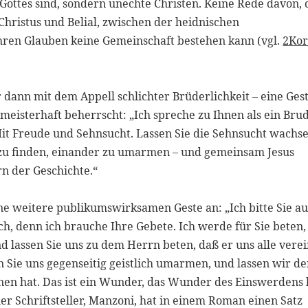
ottes sind, sondern unechte Christen. Keine Rede davon,
Christus und Belial, zwischen der heidnischen
en Glauben keine Gemeinschaft bestehen kann (vgl.
2Ko
dann mit dem Appell schlichter Brüderlichkeit – eine Gest
meisterhaft beherrscht: „Ich spreche zu Ihnen als ein Brud
Mit Freude und Sehnsucht. Lassen Sie die Sehnsucht wachse
zu finden, einander zu umarmen – und gemeinsam Jesus
rn der Geschichte.“
ne weitere publikumswirksamen Geste an: „Ich bitte Sie a
ich, denn ich brauche Ihre Gebete. Ich werde für Sie beten,
d lassen Sie uns zu dem Herrn beten, daß er uns alle verei
n Sie uns gegenseitig geistlich umarmen, und lassen wir d
nen hat. Das ist ein Wunder, das Wunder des Einswerdens 
er Schriftsteller, Manzoni, hat in einem Roman einen Satz