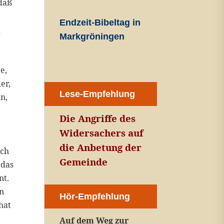
 daß
Endzeit-Bibeltag in
r
Markgröningen
e,
er,
Lese-Empfehlung
n,
Die Angriffe des
Widersachers auf
die Anbetung der
uch
Gemeinde
 das
nt.
en
Hör-Empfehlung
hat
Auf dem Weg zur