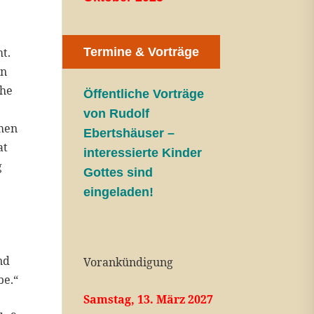
t.
Termine & Vorträge
en
che
Öffentliche V
orträge
von Rudolf
chen
Ebertshäuser –
at
interessierte Kinder
g
Gottes sind
eingeladen!
nd
Vorankündigung
be.“
Samstag, 13. März 2027