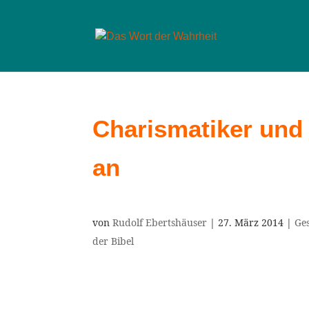
Charismatiker und
an
von
Rudolf Ebertshäuser
|
27. März 2014
|
Ge
der Bibel