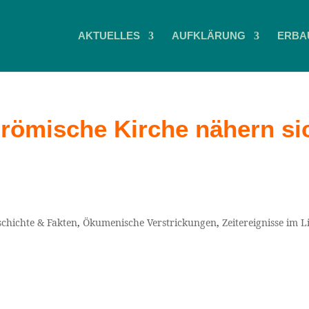
AKTUELLES
AUFKLÄRUNG
ERBA
 römische Kirche nähern si
schichte & Fakten
,
Ökumenische Verstrickungen
,
Zeitereignisse im L