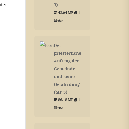
 der
3)
43.04 MB
1
file(s)
Der
priesterliche
Auftrag der
Gemeinde
und seine
Gefährdung
(MP 3)
86.18 MB
1
file(s)