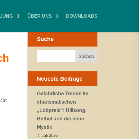
UUNG
ÜBER UNS
DOWNLOADS
Suche
ch
Neueste Beiträge
Gefährliche Trends im
icht
charismatischen
„Lobpreis“: Hillsong,
Bethel und die neue
Mystik
7. Juli 2026