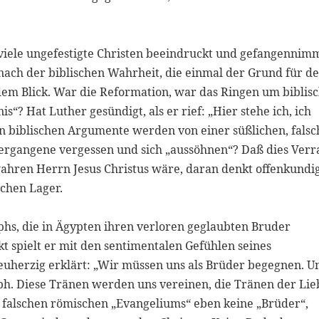
e viele ungefestigte Christen beeindruckt und gefangennimm
 nach der biblischen Wahrheit, die einmal der Grund für d
 dem Blick. War die Reformation, war das Ringen um biblis
“? Hat Luther gesündigt, als er rief: „Hier stehe ich, ich
n biblischen Argumente werden von einer süßlichen, fals
Vergangene vergessen und sich „aussöhnen“? Daß dies Verr
hren Herrn Jesus Christus wäre, daran denkt offenkundi
chen Lager.
hs, die in Ägypten ihren verloren geglaubten Bruder
t spielt er mit den sentimentalen Gefühlen seines
euherzig erklärt: „Wir müssen uns als Brüder begegnen. U
. Diese Tränen werden uns vereinen, die Tränen der Lie
 falschen römischen „Evangeliums“ eben keine „Brüder“,