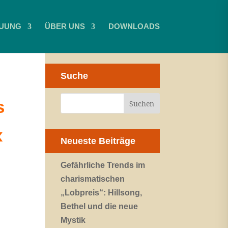
UUNG
ÜBER UNS
DOWNLOADS
Suche
s
x
Neueste Beiträge
Gefährliche Trends im
charismatischen
„Lobpreis“: Hillsong,
Bethel und die neue
Mystik