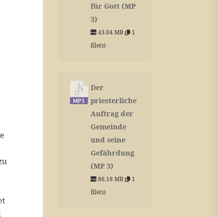
für Gott (MP
3)
43.04 MB
1
file(s)
Der
priesterliche
Auftrag der
Gemeinde
he
und seine
Gefährdung
zu
(MP 3)
86.18 MB
1
file(s)
et
d