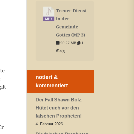
Treuer Dienst
in der
Gemeinde
Gottes (MP 3)
90.27 MB
1
file(s)
ute
notiert &
r
kommentiert
ilt
Der Fall Shawn Bolz:
Hütet euch vor den
falschen Propheten!
4. Februar 2026
Er