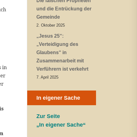
Die falschen Propheten
uch
und die Entrückung der
Gemeinde
2. Oktober 2025
„Jesus 25“:
„Verteidigung des
Glaubens“ in
Zusammenarbeit mit
 in
Verführern ist verkehrt
ter
7. April 2025
er
In eigener Sache
is
Zur Seite
„In eigener Sache“
em