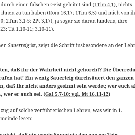
 durch einen falschen Geist geleitet sind (
1Tim 4,1
), nichts
t ihnen zu tun haben (
Röm 16,17; 1Tim 6,5
) und mich von i
20; 2Tim 3,1-5; 2Pt 3,17
), ja sogar sie daran hindern, ihre
23; Tit 1,10-11; 3,10-11
).
ehen
Sauerteig
ist, zeigt die Schrift insbesondere an der Leh
alten, daß ihr der Wahrheit nicht gehorcht? Die Überred
rufen hat!
Ein wenig Sauerteig durchsäuert den ganzen
n, daß ihr nicht anders gesinnt sein werdet; wer euch a
, wer er auch sei. (
Gal 5,7-10; vgl. Mt 16,11-12
)
bezug auf solche verführerischen Lehren, was wir in 1.
emeinde lesen:
r nicht, daß ein wenig Sauerteig den ganzen Teig