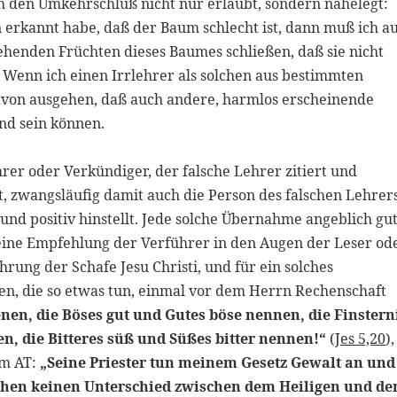
ch den Umkehrschluß nicht nur erlaubt, sondern nahelegt:
 erkannt habe, daß der Baum schlecht ist, dann muß ich a
sehenden Früchten dieses Baumes schließen, daß sie nicht
: Wenn ich einen Irrlehrer als solchen aus bestimmten
avon ausgehen, daß auch andere, harmlos erscheinende
nd sein können.
rer oder Verkündiger, der falsche Lehrer zitiert und
, zwangsläufig damit auch die Person des falschen Lehrers
und positiv hinstellt. Jede solche Übernahme angeblich gu
 eine Empfehlung der Verführer in den Augen der Leser od
rung der Schafe Jesu Christi, und für ein solches
en, die so etwas tun, einmal vor dem Herrn Rechenschaft
nen, die Böses gut und Gutes böse nennen, die Finstern
en, die Bitteres süß und Süßes bitter nennen!“
(
Jes 5,20
),
im AT:
„Seine Priester tun meinem Gesetz Gewalt an und
chen keinen Unterschied zwischen dem Heiligen und d