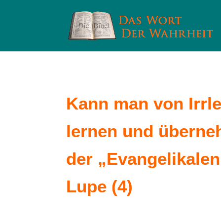
Kann man von Irrl
lernen und überne
der „Evangelikalen
Lupe (4)