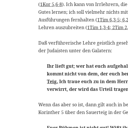
(
1Kor 5,6-8
). Ich kann von Irrlehrern, die
Gutes lernen; ich soll vielmehr nichts mi
Ausführungen fernhalten (
1Tim 6,3-5; 6,
Lehren auszubreiten (
1Tim 1,3-4; 2Tim 2,
Daß verführerische Lehre geistlich ges
der Judaisten unter den Galatern:
Ihr lieft gut; wer hat euch aufgeh
kommt nicht von dem, der euch be
Teig.
Ich traue euch zu in dem Herr
verwirrt, der wird das Urteil tragen
Wenn das aber so ist, dann gilt auch in 
Korinther 5 über den Sauerteig in der G
Euer Rühmen ist nicht gut! Wißt ih