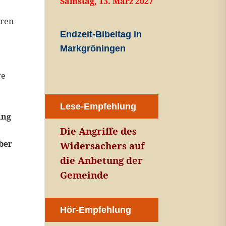
Samstag, 13. März 2027
hren
Endzeit-Bibeltag in
Markgröningen
re
Lese-Empfehlung
ung
Die Angriffe des
ber
Widersachers auf
die Anbetung der
Gemeinde
Hör-Empfehlung