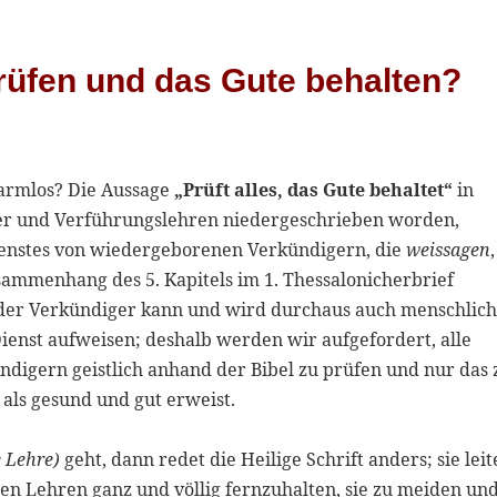
prüfen und das Gute behalten?
 harmlos? Die Aussage
„Prüft alles, das Gute behaltet“
in
hrer und Verführungslehren niedergeschrieben worden,
Dienstes von wiedergeborenen Verkündigern, die
weissagen
,
usammenhang des 5. Kapitels im 1. Thessalonicherbrief
under Verkündiger kann und wird durchaus auch menschlic
enst aufweisen; deshalb werden wir aufgefordert, alle
digern geistlich anhand der Bibel zu prüfen und nur das 
 als gesund und gut erweist.
e Lehre)
geht, dann redet die Heilige Schrift anders; sie leit
ren Lehren ganz und völlig fernzuhalten, sie zu meiden un