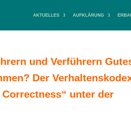
AKTUELLES
AUFKLÄRUNG
ERBA
ehrern und Verführern Gute
hmen? Der Verhaltenskode
 Correctness“ unter der