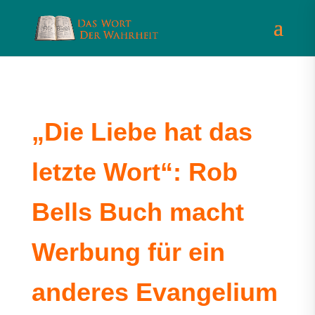
„Die Liebe hat das
letzte Wort“: Rob
Bells Buch macht
Werbung für ein
anderes Evangelium