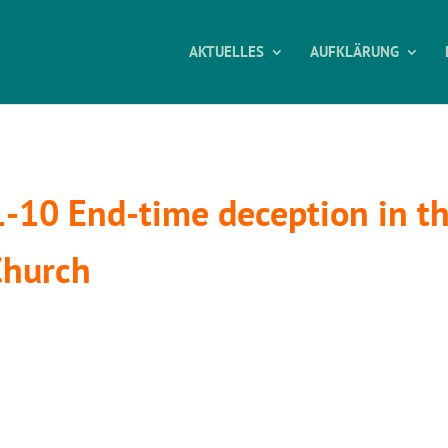
AKTUELLES
AUFKLÄRUNG
-10 End-time deception in t
Church