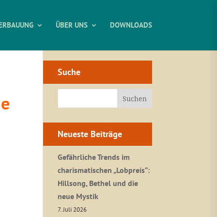
ERBAUUNG
ÜBER UNS
DOWNLOADS
Suche
he
Neueste Beiträge
Gefährliche Trends im
charismatischen „Lobpreis“:
Hillsong, Bethel und die
neue Mystik
7. Juli 2026