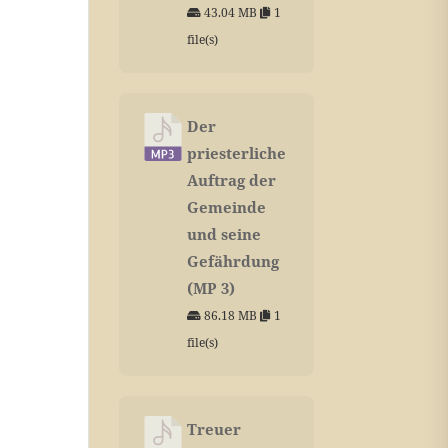
43.04 MB
1
file(s)
Der
priesterliche
Auftrag der
Gemeinde
und seine
Gefährdung
(MP 3)
86.18 MB
1
file(s)
Treuer