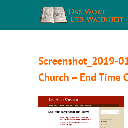
Screenshot_2019-01
Church – End Time 