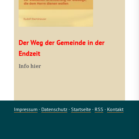
Der Weg der Gemeinde in der
Endzeit
Info hier
Impressum
·
Datenschutz
·
Startseite
·
RSS
·
Kontakt