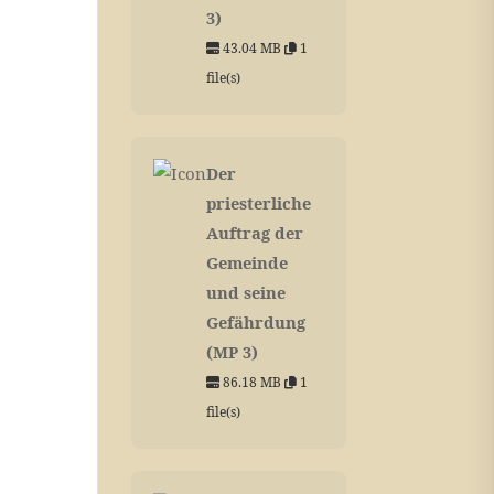
3)
43.04 MB
1
file(s)
Der
priesterliche
Auftrag der
Gemeinde
und seine
Gefährdung
(MP 3)
86.18 MB
1
file(s)