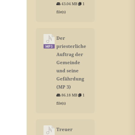
43.04 MB
1
file(s)
Der
priesterliche
Auftrag der
Gemeinde
und seine
Gefährdung
(MP 3)
86.18 MB
1
file(s)
Treuer