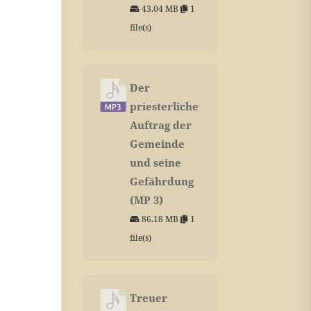
43.04 MB
1
file(s)
Der
priesterliche
Auftrag der
Gemeinde
und seine
Gefährdung
(MP 3)
86.18 MB
1
file(s)
Treuer