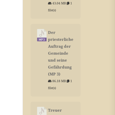
43.04 MB
1
file(s)
Der
priesterliche
Auftrag der
Gemeinde
und seine
Gefährdung
(MP 3)
86.18 MB
1
file(s)
Treuer