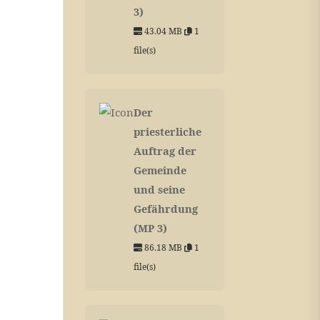
3)
43.04 MB
1
file(s)
Der
priesterliche
Auftrag der
Gemeinde
und seine
Gefährdung
(MP 3)
86.18 MB
1
file(s)