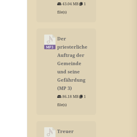
43.04 MB
1
file(s)
Der
priesterliche
Auftrag der
Gemeinde
und seine
Gefährdung
(MP 3)
86.18 MB
1
file(s)
Treuer