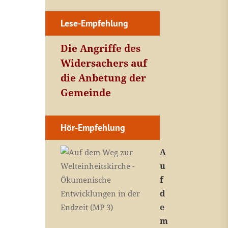
Lese-Empfehlung
Die Angriffe des
Widersachers auf
die Anbetung der
Gemeinde
Hör-Empfehlung
A
u
f
d
e
m