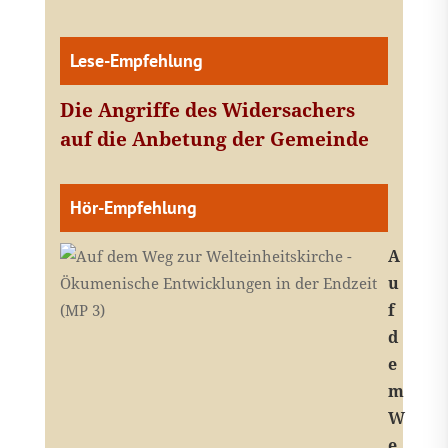
Lese-Empfehlung
Die Angriffe des Widersachers
auf die Anbetung der Gemeinde
Hör-Empfehlung
A
u
f
d
e
m
W
e