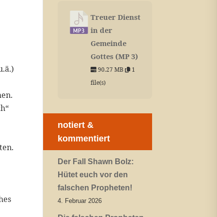
Treuer Dienst
in der
Gemeinde
Gottes (MP 3)
.ä.)
90.27 MB
1
file(s)
hen.
ch“
notiert &
kommentiert
ten.
Der Fall Shawn Bolz:
Hütet euch vor den
falschen Propheten!
hes
4. Februar 2026