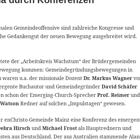
onalen Gemeindeoffensive sind zahlreiche Kongresse und
sche Gedankengut der neuen Bewegung ausgebreitet wird.
altete der „Arbeitskreis Wachstum“ der Brüdergemeinden
In Bewegung kommen: Gemeindegründungsbewegungen in
en waren u.a. der missionale Dozent
Dr. Markus Wagner
v
emergente Buchautor und Gemeindegründer
David Schäfer
en schon der Emerging-Church-Sprecher
Prof. Reimer
un
 Watson
Redner auf solchen „Impulstagen“ gewesen.
der enChristo-Gemeinde Mainz eine Konferenz des emergen
Debra Hirsch
und
Michael Frost
als Hauptrednern und
isten aus Deutschland. Der aus Australien stammende Alan