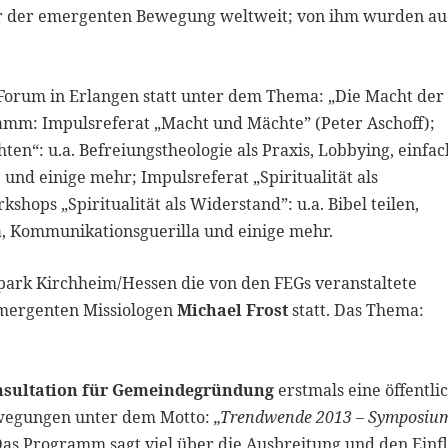
her der emergenten Bewegung weltweit; von ihm wurden a
t-Forum in Erlangen statt unter dem Thema: „Die Macht der
mm: Impulsreferat „Macht und Mächte” (Peter Aschoff);
“: u.a. Befreiungstheologie als Praxis, Lobbying, einfac
 und einige mehr; Impulsreferat „Spiritualität als
hops „Spiritualität als Widerstand”: u.a. Bibel teilen,
a, Kommunikationsguerilla und einige mehr.
epark Kirchheim/Hessen die von den FEGs veranstaltete
emergenten Missiologen
Michael Frost
statt. Das Thema:
sultation für Gemeindegründung
erstmals eine öffentli
egungen unter dem Motto:
„Trendwende 2013 – Symposiu
Das Programm sagt viel über die Ausbreitung und den Einf