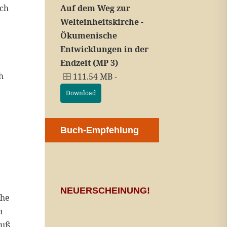
Auf dem Weg zur
uch
Welteinheitskirche -
Ökumenische
Entwicklungen in der
Endzeit (MP 3)
h
111.54 MB -
Download
Buch-Empfehlung
NEUERSCHEINUNG!
che
m
luß