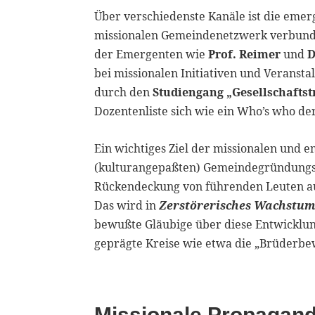
Über verschiedenste Kanäle ist die eme
missionalen Gemeindenetzwerk verbunden 
der Emergenten wie
Prof. Reimer
und
D
bei missionalen Initiativen und Veranst
durch den
Studiengang „Gesellschafts
Dozentenliste sich wie ein Who’s who d
Ein wichtiges Ziel der missionalen und e
(kulturangepaßten) Gemeindegründungs
Rückendeckung von führenden Leuten au
Das wird in
Zerstörerisches Wachstu
bewußte Gläubige über diese Entwicklung
geprägte Kreise wie etwa die „Brüderbe
Missionale Propagan