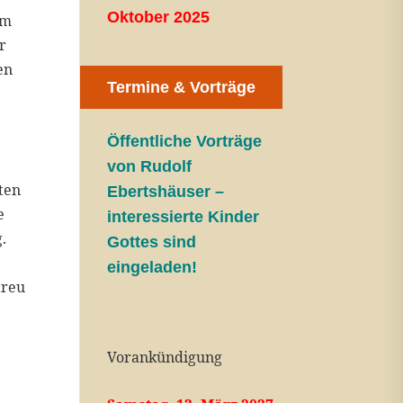
Oktober 2025
em
r
en
Termine & Vorträge
Öffentliche V
orträge
von Rudolf
rten
Ebertshäuser –
e
interessierte Kinder
.
Gottes sind
eingeladen!
treu
Vorankündigung