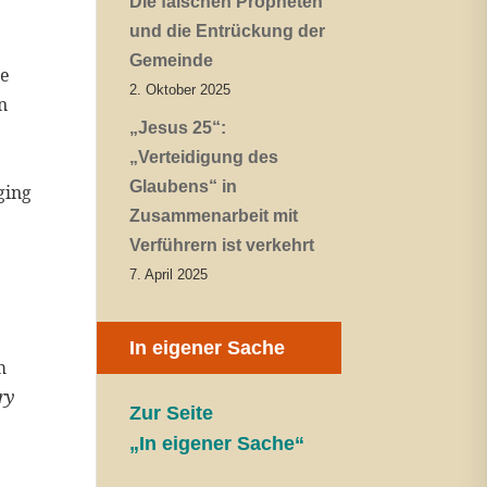
Die falschen Propheten
und die Entrückung der
Gemeinde
ie
2. Oktober 2025
n
„Jesus 25“:
„Verteidigung des
Glaubens“ in
ging
Zusammenarbeit mit
Verführern ist verkehrt
7. April 2025
n
In eigener Sache
m
ry
Zur Seite
„In eigener Sache“