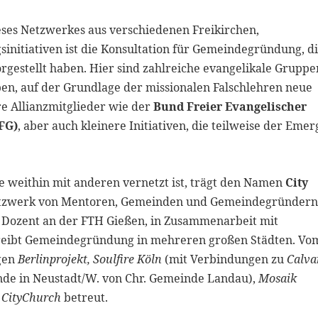
eses Netzwerkes aus verschiedenen Freikirchen,
itiativen ist die Konsultation für Gemeindegründung, d
rgestellt haben. Hier sind zahlreiche evangelikale Gruppe
haben, auf der Grundlage der missionalen Falschlehren neue
e Allianzmitglieder wie der
Bund Freier Evangelischer
FG)
, aber auch kleinere Initiativen, die teilweise der Emer
ie weithin mit anderen vernetzt ist, trägt den Namen
City
Netzwerk von Mentoren, Gemeinden und Gemeindegründer
, Dozent an der FTH Gießen, in Zusammenarbeit mit
reibt Gemeindegründung in mehreren großen Städten. Vo
gen
Berlinprojekt, Soulfire Köln
(mit Verbindungen zu
Calva
de in Neustadt/W. von Chr. Gemeinde Landau),
Mosaik
 CityChurch
betreut.