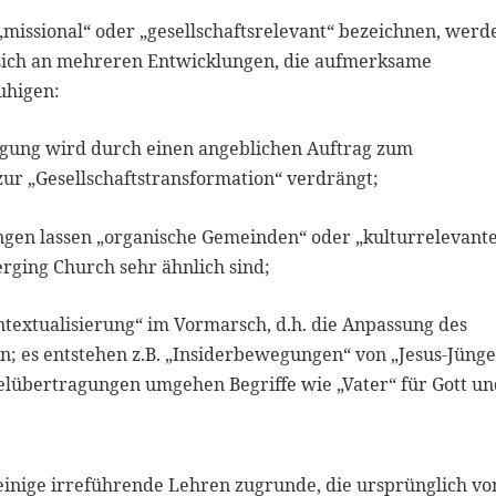
missional“ oder „gesellschaftsrelevant“ bezeichnen, werd
t sich an mehreren Entwicklungen, die aufmerksame
uhigen:
igung wird durch einen angeblichen Auftrag zum
zur „Gesellschaftstransformation“ verdrängt;
n lassen „organische Gemeinden“ oder „kulturrelevant
erging Church sehr ähnlich sind;
ontextualisierung“ im Vormarsch, d.h. die Anpassung des
n; es entstehen z.B. „Insiderbewegungen“ von „Jesus-Jünge
belübertragungen umgehen Begriffe wie „Vater“ für Gott u
einige irreführende Lehren zugrunde, die ursprünglich v