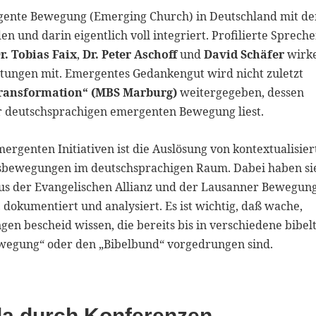
rgente Bewegung (Emerging Church) in Deutschland mit d
und darin eigentlich voll integriert. Profilierte Spreche
r. Tobias Faix
,
Dr. Peter Aschoff
und
David Schäfer
wirk
altungen mit. Emergentes Gedankengut wird nicht zuletzt
transformation“ (MBS Marburg)
weitergegeben, dessen
er deutschsprachigen emergenten Bewegung liest.
mergenten Initiativen ist die Auslösung von kontextualisie
bewegungen im deutschsprachigen Raum. Dabei haben si
s der Evangelischen Allianz und der Lausanner Bewegung
m
dokumentiert und analysiert. Es ist wichtig, daß wache,
en bescheid wissen, die bereits bis in verschiedene bibel
wegung“ oder den „Bibelbund“ vorgedrungen sind.
da durch Konferenzen