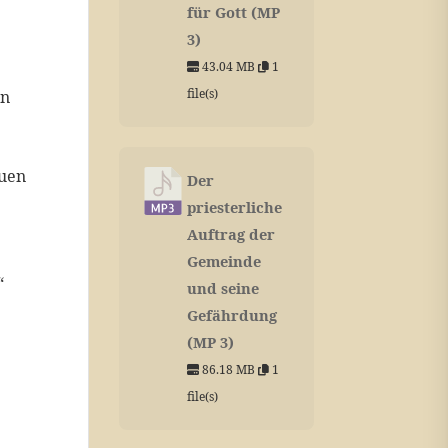
für Gott (MP
3)
43.04 MB
1
file(s)
rn
auen
Der
priesterliche
Auftrag der
Gemeinde
“
und seine
Gefährdung
(MP 3)
86.18 MB
1
file(s)