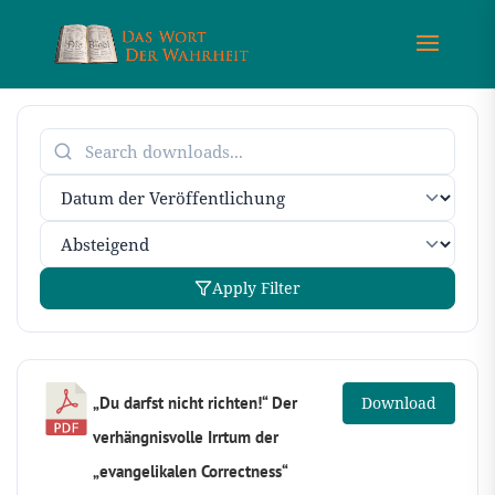
Apply Filter
„Du darfst nicht richten!“ Der
Download
verhängnisvolle Irrtum der
„evangelikalen Correctness“