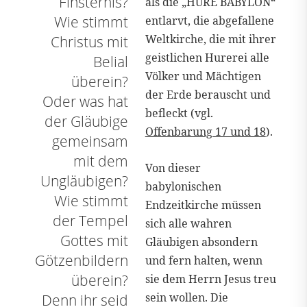
Finsternis?
als die „HURE BABYLON“
Wie stimmt
entlarvt, die abgefallene
Weltkirche, die mit ihrer
Christus mit
geistlichen Hurerei alle
Belial
Völker und Mächtigen
überein?
der Erde berauscht und
Oder was hat
befleckt (vgl.
der Gläubige
Offenbarung 17 und 18
).
gemeinsam
mit dem
Von dieser
Ungläubigen?
babylonischen
Wie stimmt
Endzeitkirche müssen
der Tempel
sich alle wahren
Gottes mit
Gläubigen absondern
Götzenbildern
und fern halten, wenn
überein?
sie dem Herrn Jesus treu
sein wollen. Die
Denn ihr seid