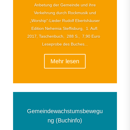
Anbetung der Gemeinde und ihre
Verkehrung durch Rockmusik und
„Worship“-Lieder Rudolf Ebertshäuser
Edition Nehemia Steffisburg, 1. Aufl.
2017, Taschenbuch, 288 S., 7,90 Euro
Leseprobe des Buches...
Mehr lesen
Gemeindewachstumsbewegu
ng (Buchinfo)