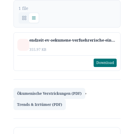
1 file
endzeit-ev-oekumene-verfuehrerische-einheit-k.pdf
355.97 KB
Download
,
Ökumenische Verstrickungen (PDF)
Trends & Irrtümer (PDF)