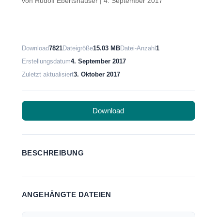
von
Rudolf Ebertshäuser
|
4. September 2017
Download
7821
Dateigröße
15.03 MB
Datei-Anzahl
1
Erstellungsdatum
4. September 2017
Zuletzt aktualisiert
3. Oktober 2017
Download
BESCHREIBUNG
ANGEHÄNGTE DATEIEN